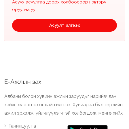
Асуух асуултаа доорх холбоосоор нэвтэрч
оруулна уу.
Асуулт илгээх
Е-Ажлын зах
Албаны болон хувийн ажлын заруудыг нарийвчлан
хайж, хүсэлтээ онлайн илгээх. Хувиараа бүх төрлийн
ажил эрхэлж, үйлчлүүлэгчтэй холбогдож, мөнгө хийх
Танилцуулга