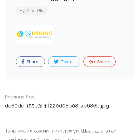
By
Vlad Ukr
Share
Tweet
Share
Post
Previous Post
navigation
dc60dcf155e3f4ff220d06b08fae686b.jpg
Таны имэйл хаягийг нийтлэхгүй.
Шаардлагатай
талбаруудыг
гэж тэмдэглэсэн