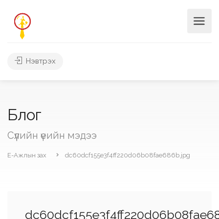
Нэвтрэх
Блог
Сүүлийн үеийн мэдээ
Е-Ажлын зах
dc60dcf155e3f4ff220d06b08fae686b.jpg
dc60dcf155e3f4ff220d06b08fae68