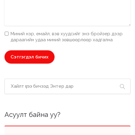
Миний нэр, емайл, вэв хуудсийг энэ бройзер дээр
дараагийн удаа миний зөвшөөрлөөр хадгална
Асуулт байна уу?