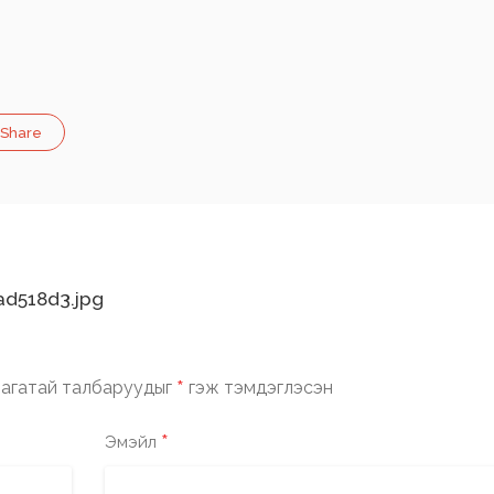
Share
d518d3.jpg
*
агатай талбаруудыг
гэж тэмдэглэсэн
*
Эмэйл