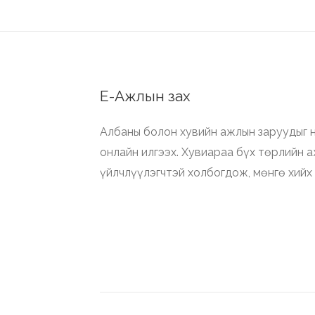
Е-Ажлын зах
Албаны болон хувийн ажлын заруудыг н
онлайн илгээх. Хувиараа бүх төрлийн 
үйлчлүүлэгчтэй холбогдож, мөнгө хийх