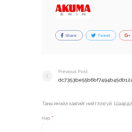
Share
Tweet
Post
Previous Post
navigation
dc7353be55b6bf7494b45db12a
Таны имэйл хаягийг нийтлэхгүй.
Шаардл
*
Нэр