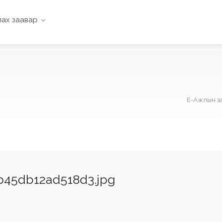
ах заавар
Е-Ажлын з
b45db12ad518d3.jpg