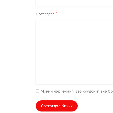
*
Сэтгэгдэл
Миний нэр, емайл, вэв хуудсийг энэ 