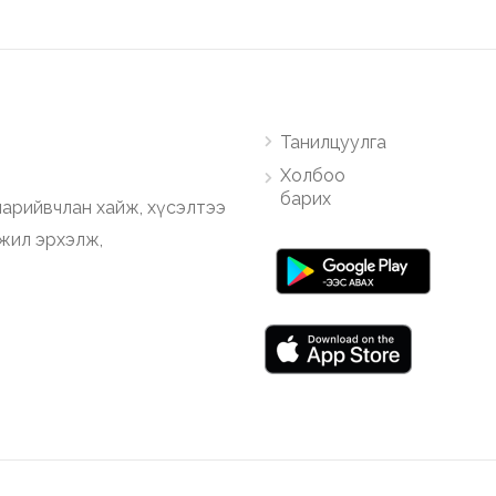
Танилцуулга
Холбоо
барих
арийвчлан хайж, хүсэлтээ
ажил эрхэлж,