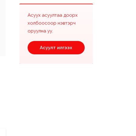
Асуух асуултаа доорх
холбоосоор нэвтэрч
оруулна уу.
Асуулт илгээх