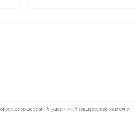
бройзер дээр дараагийн удаа миний зөвшөөрлөөр хадгална