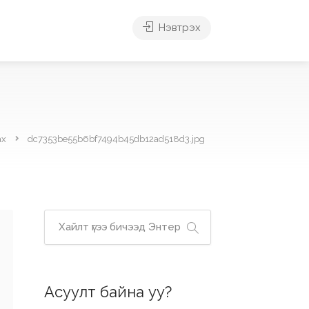
Нэвтрэх
ах
dc7353be55b6bf7494b45db12ad518d3.jpg
Асуулт байна уу?