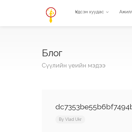
Үндсэн хуудас
Ажилл
Блог
Сүүлийн үеийн мэдээ
dc7353be55b6bf7494
By
Vlad Ukr