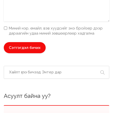
Миний нэр, емайл, вэв хуудсийг энэ бройзер дээр
дараагийн удаа миний зөвшөөрлөөр хадгална
Асуулт байна уу?