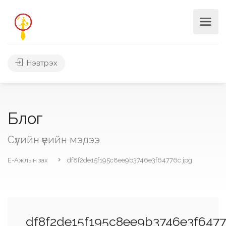
Нэвтрэх
Блог
Сүүлийн үеийн мэдээ
Е-Ажлын зах
df8f2de15f195c8ee9b3746e3f64776c.jpg
df8f2de15f195c8ee9b3746e3f6477