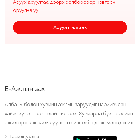
Асуух асуултаа доорх холбоосоор нэвтэрч
оруулна уу.
Асуулт илгээх
Е-Ажлын зах
Албаны болон хувийн ажлын заруудыг нарийвчлан
хайж, хүсэлтээ онлайн илгээх. Хувиараа бүх төрлийн
ажил эрхэлж, үйлчлүүлэгчтэй холбогдож, мөнгө хийх
Танилцуулга