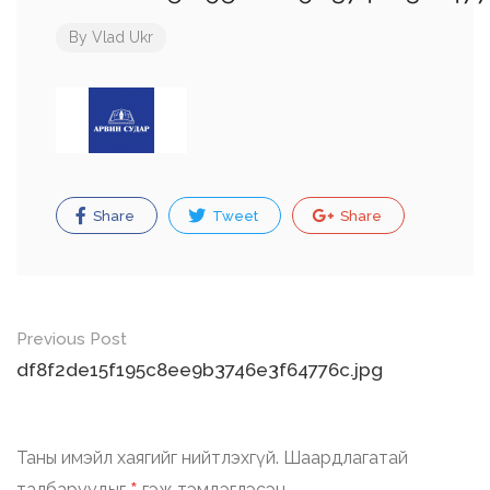
By
Vlad Ukr
Share
Tweet
Share
Post
Previous Post
navigation
df8f2de15f195c8ee9b3746e3f64776c.jpg
Таны имэйл хаягийг нийтлэхгүй.
Шаардлагатай
талбаруудыг
гэж тэмдэглэсэн