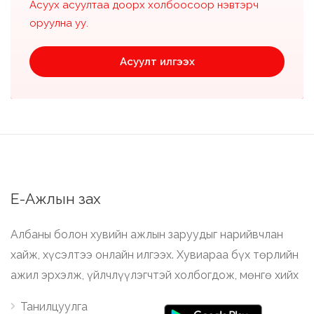
Асуух асуултаа доорх холбоосоор нэвтэрч
оруулна уу.
Асуулт илгээх
Е-Ажлын зах
Албаны болон хувийн ажлын заруудыг нарийвчлан
хайж, хүсэлтээ онлайн илгээх. Хувиараа бүх төрлийн
ажил эрхэлж, үйлчлүүлэгчтэй холбогдож, мөнгө хийх
Танилцуулга