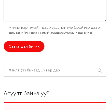
Миний нэр, емайл, вэв хуудсийг энэ бройзер дээр
дараагийн удаа миний зөвшөөрлөөр хадгална
Асуулт байна уу?