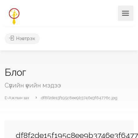
Нэвтрэх
Блог
Сүүлийн үеийн мэдээ
Е-Ажлын зах
df8f2de15f195c8ee9b3746e3f64776c.jpg
df8f2de15f195c8ee9b3746e3f6477