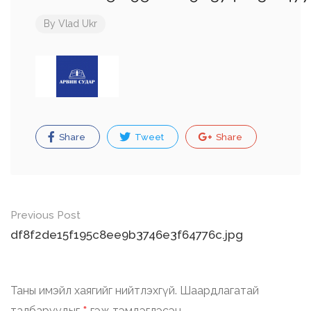
By
Vlad Ukr
Share
Tweet
Share
Post
Previous Post
navigation
df8f2de15f195c8ee9b3746e3f64776c.jpg
Таны имэйл хаягийг нийтлэхгүй.
Шаардлагатай
талбаруудыг
гэж тэмдэглэсэн