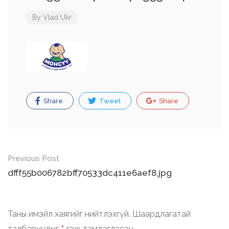
By
Vlad Ukr
Share
Tweet
Share
Post
Previous Post
navigation
dfff55b006782bff70533dc411e6aef8.jpg
Таны имэйл хаягийг нийтлэхгүй.
Шаардлагатай
талбаруудыг
гэж тэмдэглэсэн