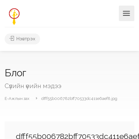
Нэвтрэх
Блог
Сүүлийн үеийн мэдээ
Е-Ажлын зах
dfff55b006782bff70533dc411e6aef8.jpg
dfff55b006782bff70533dc411e6aef