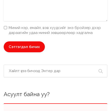
Миний нэр, емайл, вэв хуудсийг энэ бройзер дээр
дараагийн удаа миний зөвшөөрлөөр хадгална
Асуулт байна уу?