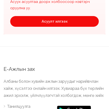
Асуух асуултаа доорх холбоосоор нэвтэрч
оруулна уу.
Асуулт илгээх
Е-Ажлын зах
Албаны болон хувийн ажлын заруудыг нарийвчлан
хайж, хүсэлтээ онлайн илгээх. Хувиараа бүх төрлийн
ажил эрхэлж, үйлчлүүлэгчтэй холбогдож, мөнгө хийх
Танилцуулга