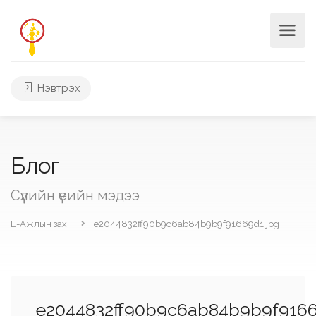
Нэвтрэх
Блог
Сүүлийн үеийн мэдээ
Е-Ажлын зах
e2044832ff90b9c6ab84b9b9f91669d1.jpg
e2044832ff90b9c6ab84b9b9f9166