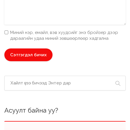
Миний нэр, емайл, вэв хуудсийг энэ бройзер дээр
дараагийн удаа миний зөвшөөрлөөр хадгална
Асуулт байна уу?