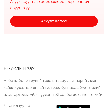
Асуух асуултаа доорх холбоосоор нэвтэрч
оруулна уу.
Асуулт илгээх
Е-Ажлын зах
Албаны болон хувийн ажлын заруудыг нарийвчлан
хайж, хүсэлтээ онлайн илгээх. Хувиараа бүх төрлийн
ажил эрхэлж, үйлчлүүлэгчтэй холбогдож, мөнгө хийх
Танилцуулга