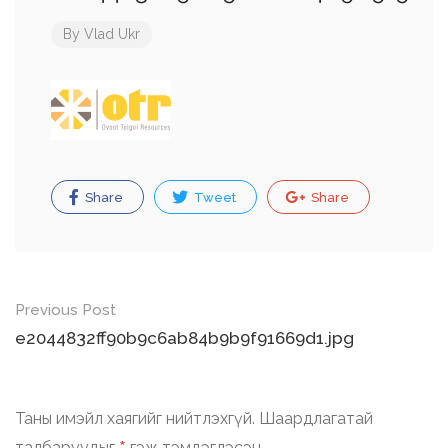
By
Vlad Ukr
Share
Tweet
Share
Post
Previous Post
navigation
e2044832ff90b9c6ab84b9b9f91669d1.jpg
Таны имэйл хаягийг нийтлэхгүй.
Шаардлагатай
талбаруудыг
гэж тэмдэглэсэн