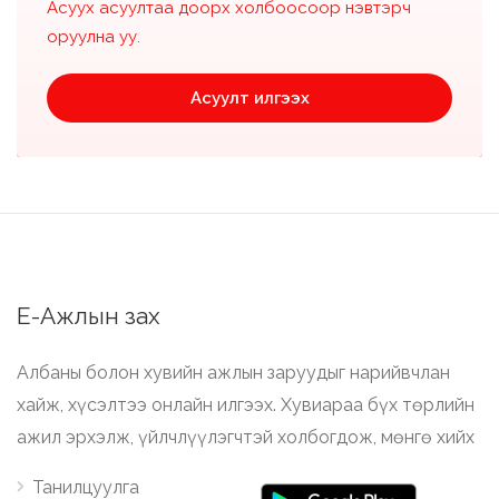
Асуух асуултаа доорх холбоосоор нэвтэрч
оруулна уу.
Асуулт илгээх
Е-Ажлын зах
Албаны болон хувийн ажлын заруудыг нарийвчлан
хайж, хүсэлтээ онлайн илгээх. Хувиараа бүх төрлийн
ажил эрхэлж, үйлчлүүлэгчтэй холбогдож, мөнгө хийх
Танилцуулга