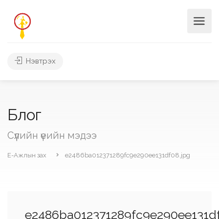
Нэвтрэх
Блог
Сүүлийн үеийн мэдээ
Е-Ажлын зах
e2486ba012371289fc9e290ee131df08.jpg
e2486ba012371289fc9e290ee131df