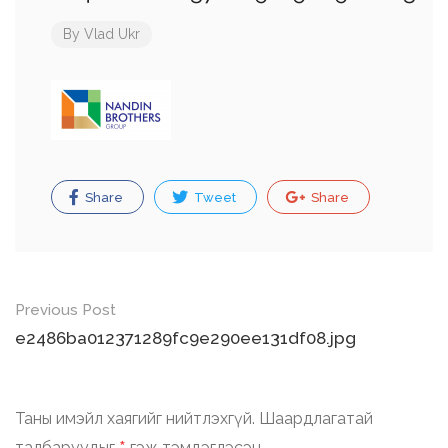
By
Vlad Ukr
Share
Tweet
Share
Post
Previous Post
navigation
e2486ba012371289fc9e290ee131df08.jpg
Таны имэйл хаягийг нийтлэхгүй.
Шаардлагатай
талбаруудыг
гэж тэмдэглэсэн