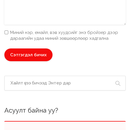
Миний нэр, емайл, вэв хуудсийг энэ бройзер дээр
дараагийн удаа миний зөвшөөрлөөр хадгална
Асуулт байна уу?