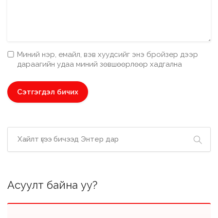
Миний нэр, емайл, вэв хуудсийг энэ бройзер дээр
дараагийн удаа миний зөвшөөрлөөр хадгална
Асуулт байна уу?