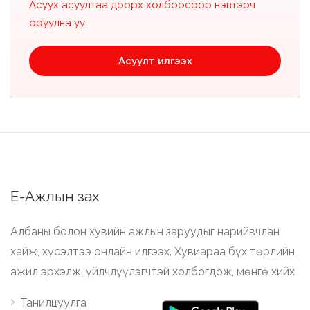
Асуух асуултаа доорх холбоосоор нэвтэрч
оруулна уу.
Асуулт илгээх
Е-Ажлын зах
Албаны болон хувийн ажлын заруудыг нарийвчлан
хайж, хүсэлтээ онлайн илгээх. Хувиараа бүх төрлийн
ажил эрхэлж, үйлчлүүлэгчтэй холбогдож, мөнгө хийх
Танилцуулга