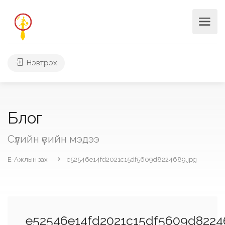
Нэвтрэх
Блог
Сүүлийн үеийн мэдээ
Е-Ажлын зах
e52546e14fd2021c15df5609d8224689.jpg
e52546e14fd2021c15df5609d8224