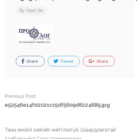
By
Vlad Ukr
Share
Tweet
Share
Post
Previous Post
navigation
e52546e14fd2021c15df5609d8224689.jpg
Таны имэйл хаягийг нийтлэхгүй.
Шаардлагатай
талбаруудыг
гэж тэмдэглэсэн