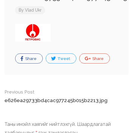
By
Vlad Ukr
Share
Tweet
Share
Post
Previous Post
navigation
e626ea29733bd4cac977245b015b2213.jpg
Таны имэйл хаягийг нийтлэхгүй.
Шаардлагатай
талбаруудыг
гэж тэмдэглэсэн