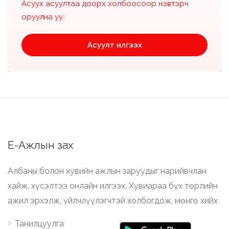
Асуух асуултаа доорх холбоосоор нэвтэрч
оруулна уу.
Асуулт илгээх
Е-Ажлын зах
Албаны болон хувийн ажлын заруудыг нарийвчлан
хайж, хүсэлтээ онлайн илгээх. Хувиараа бүх төрлийн
ажил эрхэлж, үйлчлүүлэгчтэй холбогдож, мөнгө хийх
Танилцуулга