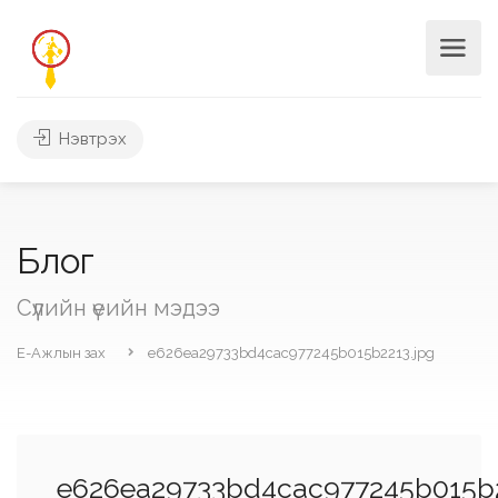
Нэвтрэх
Блог
Сүүлийн үеийн мэдээ
Е-Ажлын зах
e626ea29733bd4cac977245b015b2213.jpg
e626ea29733bd4cac977245b015b2