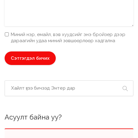
Миний нэр, емайл, вэв хуудсийг энэ бройзер дээр
дараагийн удаа миний зөвшөөрлөөр хадгална
Асуулт байна уу?