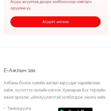
Асуух асуултаа доорх холбоосоор нэвтэрч
оруулна уу.
Асуулт илгээх
Е-Ажлын зах
Албаны болон хувийн ажлын заруудыг нарийвчлан
хайж, хүсэлтээ онлайн илгээх. Хувиараа бүх төрлийн
ажил эрхэлж, үйлчлүүлэгчтэй холбогдож, мөнгө хийх
Танилцуулга