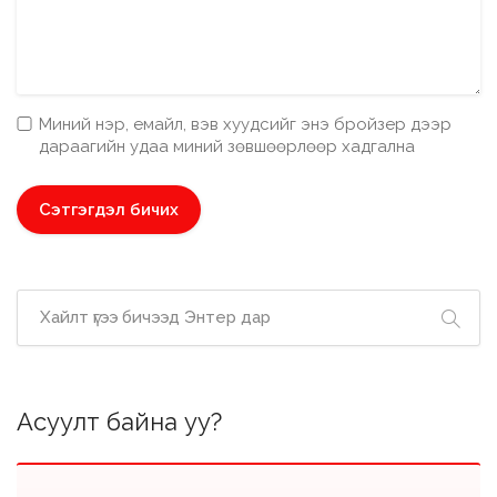
Миний нэр, емайл, вэв хуудсийг энэ бройзер дээр
дараагийн удаа миний зөвшөөрлөөр хадгална
Асуулт байна уу?