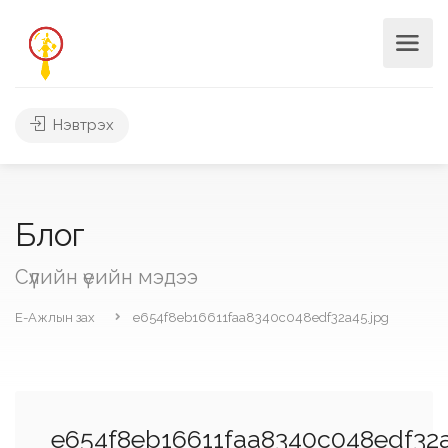
Нэвтрэх
Блог
Сүүлийн үеийн мэдээ
Е-Ажлын зах
e654f8eb16611faa8340c048edf32a45.jpg
e654f8eb16611faa8340c048edf32a