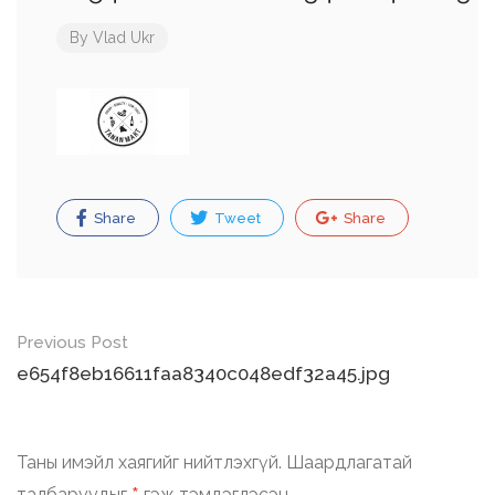
By
Vlad Ukr
Share
Tweet
Share
Post
Previous Post
navigation
e654f8eb16611faa8340c048edf32a45.jpg
Таны имэйл хаягийг нийтлэхгүй.
Шаардлагатай
талбаруудыг
гэж тэмдэглэсэн