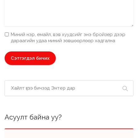
Миний нэр, емайл, вэв хуудсийг энэ бройзер дээр
дараагийн удаа миний зөвшөөрлөөр хадгална
Асуулт байна уу?