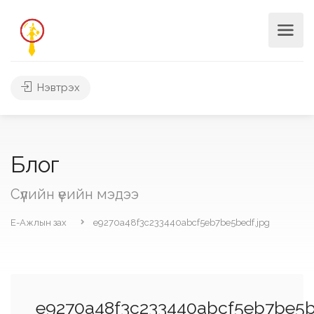
Нэвтрэх
Блог
Сүүлийн үеийн мэдээ
Е-Ажлын зах
e9270a48f3c233440abcf5eb7be5bedf.jpg
e9270a48f3c233440abcf5eb7be5b