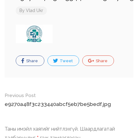
By
Vlad Ukr
Share
Tweet
Share
Post
Previous Post
navigation
e9270a48f3c233440abcf5eb7be5bedf.jpg
Таны имэйл хаягийг нийтлэхгүй.
Шаардлагатай
талбаруудыг
гэж тэмдэглэсэн