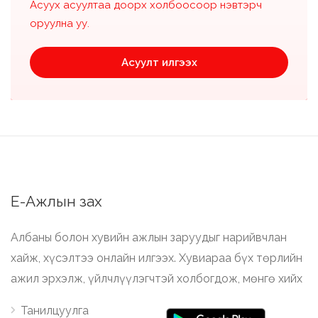
Асуух асуултаа доорх холбоосоор нэвтэрч
оруулна уу.
Асуулт илгээх
Е-Ажлын зах
Албаны болон хувийн ажлын заруудыг нарийвчлан
хайж, хүсэлтээ онлайн илгээх. Хувиараа бүх төрлийн
ажил эрхэлж, үйлчлүүлэгчтэй холбогдож, мөнгө хийх
Танилцуулга