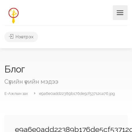
Нэвтрэх
Блог
Сүүлийн үеийн мэдээ
Е-Ажлын зах
e9a6e0add22389b176de5cf53712ca76.jpg
e9a6e0add22389b176de5cf53712c