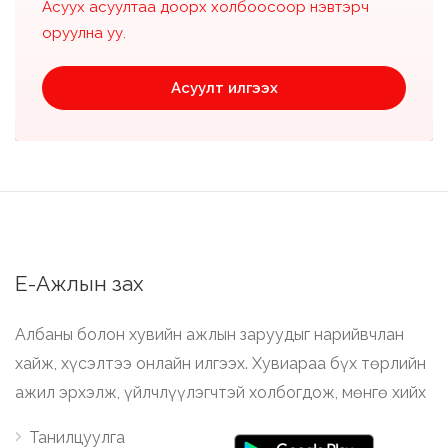
Асуух асуултаа доорх холбоосоор нэвтэрч
оруулна уу.
Асуулт илгээх
Е-Ажлын зах
Албаны болон хувийн ажлын заруудыг нарийвчлан
хайж, хүсэлтээ онлайн илгээх. Хувиараа бүх төрлийн
ажил эрхэлж, үйлчлүүлэгчтэй холбогдож, мөнгө хийх
Танилцуулга