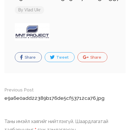
By
Vlad Ukr
Share
Tweet
Share
Post
Previous Post
navigation
e9a6e0add22389b176de5cf53712ca76.jpg
Таны имэйл хаягийг нийтлэхгүй.
Шаардлагатай
талбаруудыг
гэж тэмдэглэсэн