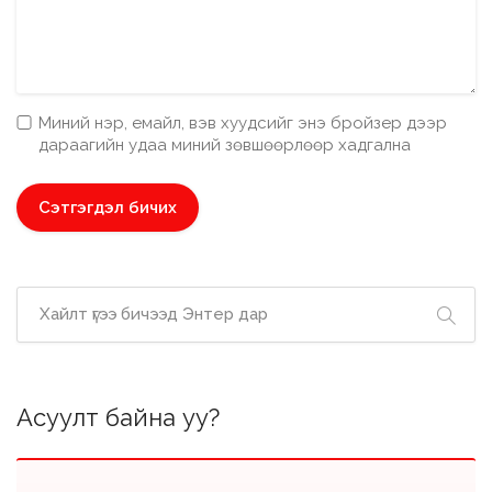
Миний нэр, емайл, вэв хуудсийг энэ бройзер дээр
дараагийн удаа миний зөвшөөрлөөр хадгална
Асуулт байна уу?