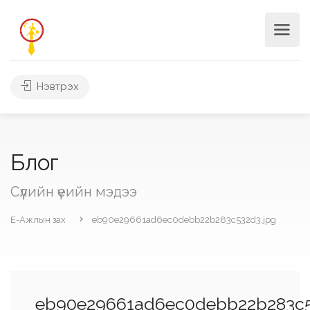
Нэвтрэх
Блог
Сүүлийн үеийн мэдээ
Е-Ажлын зах
eb90e29661ad6ec0debb22b283c532d3.jpg
eb90e29661ad6ec0debb22b283c5