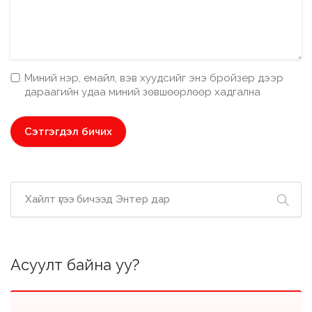
Миний нэр, емайл, вэв хуудсийг энэ бройзер дээр
дараагийн удаа миний зөвшөөрлөөр хадгална
Асуулт байна уу?