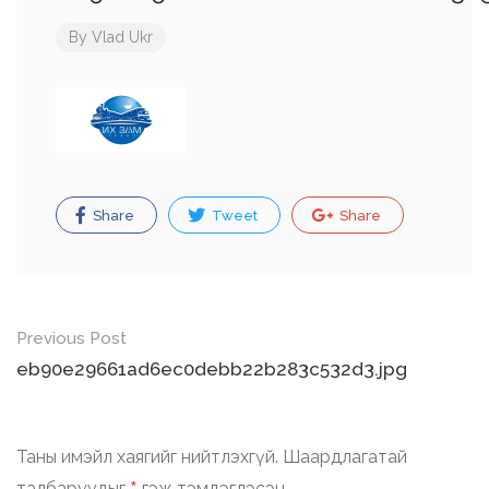
By
Vlad Ukr
Share
Tweet
Share
Post
Previous Post
navigation
eb90e29661ad6ec0debb22b283c532d3.jpg
Таны имэйл хаягийг нийтлэхгүй.
Шаардлагатай
талбаруудыг
гэж тэмдэглэсэн