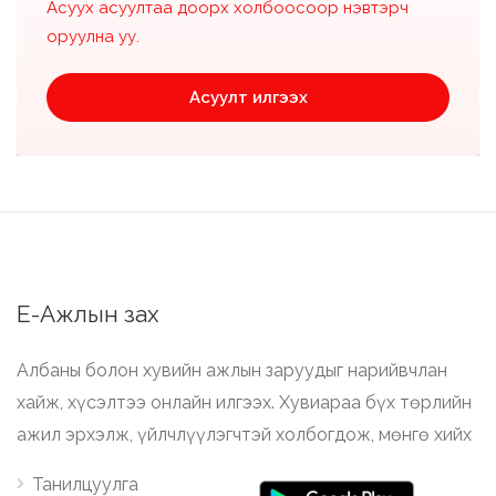
Асуух асуултаа доорх холбоосоор нэвтэрч
оруулна уу.
Асуулт илгээх
Е-Ажлын зах
Албаны болон хувийн ажлын заруудыг нарийвчлан
хайж, хүсэлтээ онлайн илгээх. Хувиараа бүх төрлийн
ажил эрхэлж, үйлчлүүлэгчтэй холбогдож, мөнгө хийх
Танилцуулга