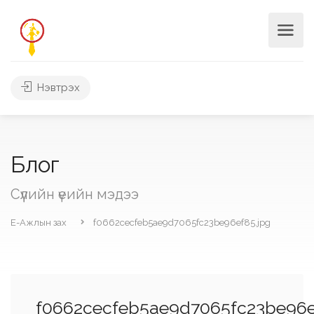
Нэвтрэх
Блог
Сүүлийн үеийн мэдээ
Е-Ажлын зах
f0662cecfeb5ae9d7065fc23be96ef85.jpg
f0662cecfeb5ae9d7065fc23be96e