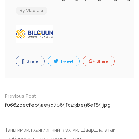
By
Vlad Ukr
Share
Tweet
Share
Post
Previous Post
navigation
f0662cecfeb5ae9d7065fc23be96ef85.jpg
Таны имэйл хаягийг нийтлэхгүй.
Шаардлагатай
талбаруудыг
гэж тэмдэглэсэн