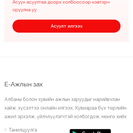
Асуух асуултаа доорх холбоосоор нэвтэрч
оруулна уу.
Асуулт илгээх
Е-Ажлын зах
Албаны болон хувийн ажлын заруудыг нарийвчлан
хайж, хүсэлтээ онлайн илгээх. Хувиараа бүх төрлийн
ажил эрхэлж, үйлчлүүлэгчтэй холбогдож, мөнгө хийх
Танилцуулга