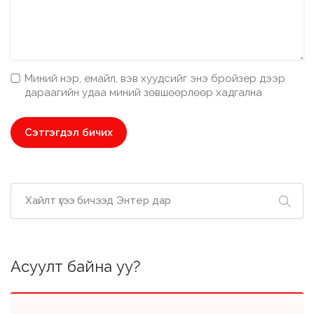
Миний нэр, емайл, вэв хуудсийг энэ бройзер дээр
дараагийн удаа миний зөвшөөрлөөр хадгална
Асуулт байна уу?