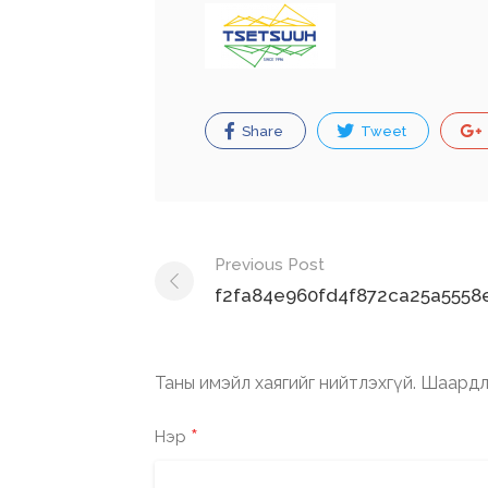
Share
Tweet
Post
Previous Post
navigation
f2fa84e960fd4f872ca25a5558
Таны имэйл хаягийг нийтлэхгүй.
Шаардл
*
Нэр