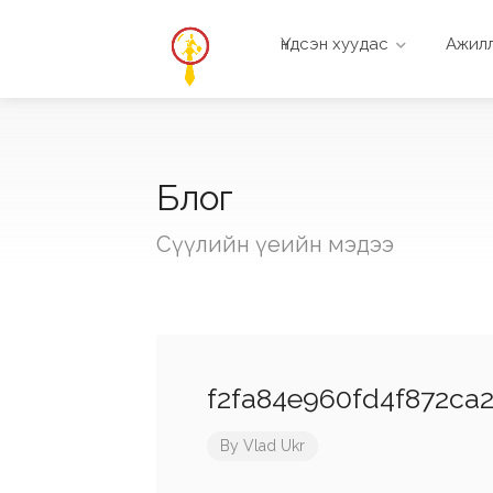
Үндсэн хуудас
Ажилл
Блог
Сүүлийн үеийн мэдээ
f2fa84e960fd4f872ca
By
Vlad Ukr