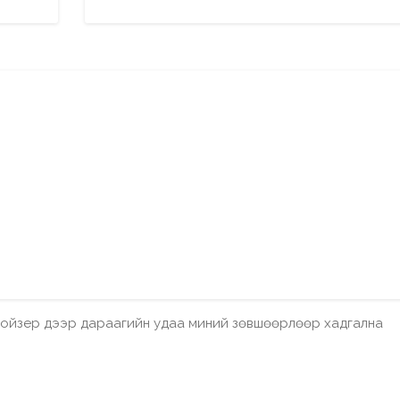
бройзер дээр дараагийн удаа миний зөвшөөрлөөр хадгална