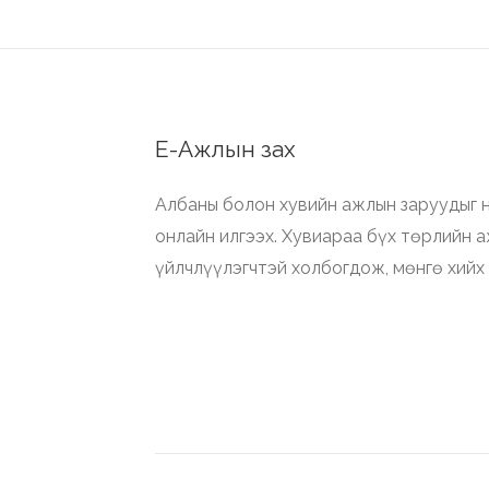
Е-Ажлын зах
Албаны болон хувийн ажлын заруудыг н
онлайн илгээх. Хувиараа бүх төрлийн 
үйлчлүүлэгчтэй холбогдож, мөнгө хийх