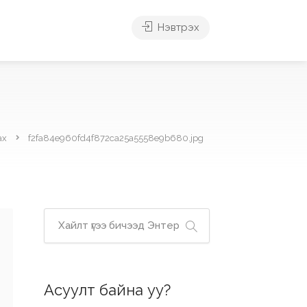
Нэвтрэх
ах
f2fa84e960fd4f872ca25a5558e9b680.jpg
Асуулт байна уу?