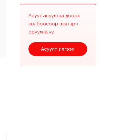
Асуух асуултаа доорх
холбоосоор нэвтэрч
оруулна уу.
Асуулт илгээх