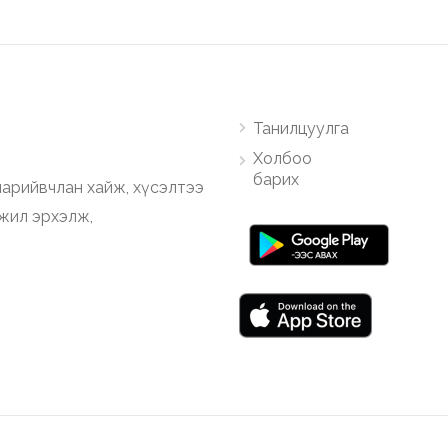
Танилцуулга
Холбоо
барих
арийвчлан хайж, хүсэлтээ
ажил эрхэлж,