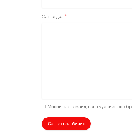
*
Сэтгэгдэл
Миний нэр, емайл, вэв хуудсийг энэ 