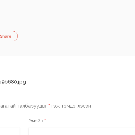
Share
e9b680.jpg
*
агатай талбаруудыг
гэж тэмдэглэсэн
*
Эмэйл