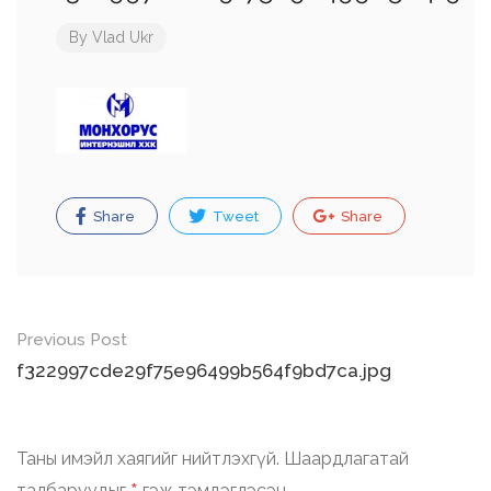
By
Vlad Ukr
Share
Tweet
Share
Post
Previous Post
navigation
f322997cde29f75e96499b564f9bd7ca.jpg
Таны имэйл хаягийг нийтлэхгүй.
Шаардлагатай
талбаруудыг
гэж тэмдэглэсэн