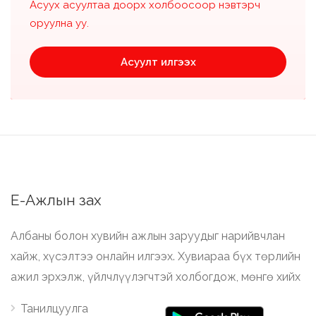
Асуух асуултаа доорх холбоосоор нэвтэрч
оруулна уу.
Асуулт илгээх
Е-Ажлын зах
Албаны болон хувийн ажлын заруудыг нарийвчлан
хайж, хүсэлтээ онлайн илгээх. Хувиараа бүх төрлийн
ажил эрхэлж, үйлчлүүлэгчтэй холбогдож, мөнгө хийх
Танилцуулга