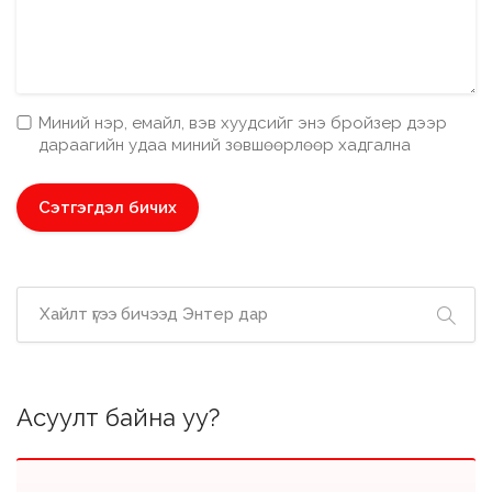
Миний нэр, емайл, вэв хуудсийг энэ бройзер дээр
дараагийн удаа миний зөвшөөрлөөр хадгална
Асуулт байна уу?