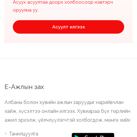
Асуух асуултаа доорх холбоосоор нэвтэрч
оруулна уу.
Асуулт илгээх
Е-Ажлын зах
Албаны болон хувийн ажлын заруудыг нарийвчлан
хайж, хүсэлтээ онлайн илгээх. Хувиараа бүх төрлийн
ажил эрхэлж, үйлчлүүлэгчтэй холбогдож, мөнгө хийх
Танилцуулга