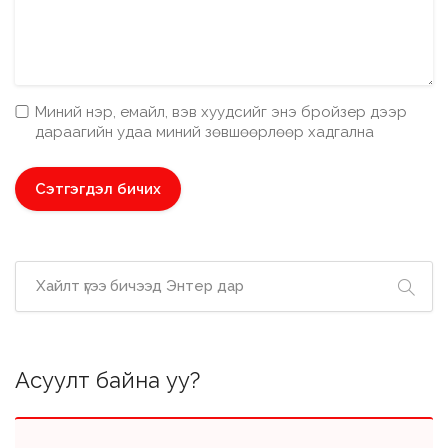
Миний нэр, емайл, вэв хуудсийг энэ бройзер дээр
дараагийн удаа миний зөвшөөрлөөр хадгална
Асуулт байна уу?