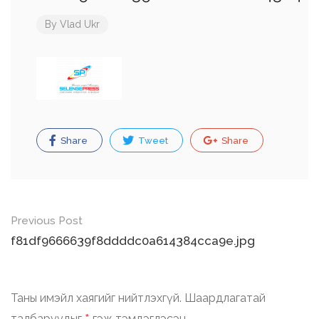
By
Vlad Ukr
Share
Tweet
Share
Post
Previous Post
navigation
f81df9666639f8ddddc0a614384cca9e.jpg
Таны имэйл хаягийг нийтлэхгүй.
Шаардлагатай
талбаруудыг
гэж тэмдэглэсэн