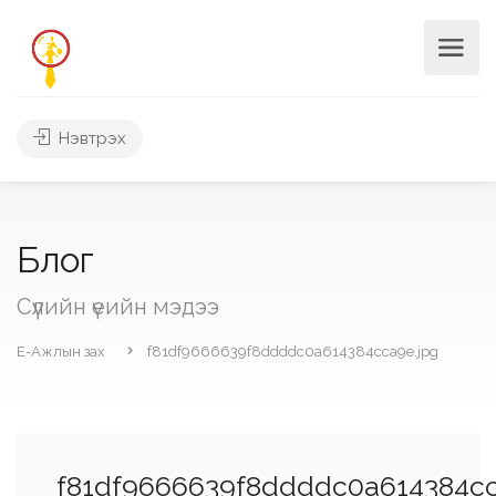
Нэвтрэх
Блог
Сүүлийн үеийн мэдээ
Е-Ажлын зах
f81df9666639f8ddddc0a614384cca9e.jpg
f81df9666639f8ddddc0a614384cc