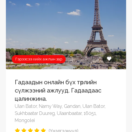
Гэрээсээ хийх ажлын зар
Гадаадын онлайн бүх төрлийн
сүлжээний ажлууд. Гадаадаас
цалинжина.
Ulan Bator, Narny Way, Gandan, Ulan Bator,
Sukhbaatar Duureg, Ulaanbaatar, 16051,
Mongolei
(Үнэлгээнүүд)