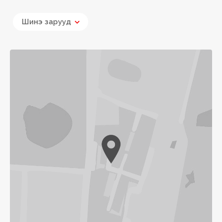
Шинэ зарууд