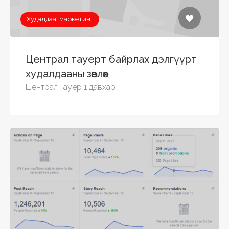
Худалдаа, маркетинг
Централ тауерт байрлах дэлгүүрт
худалдааны зөвлөх
Централ Тауер 1 давхар