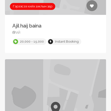
Гэрээсээ хийх ажлын зар
Ajil haij baina
Өлгий
20,000 - 15,000
Instant Booking