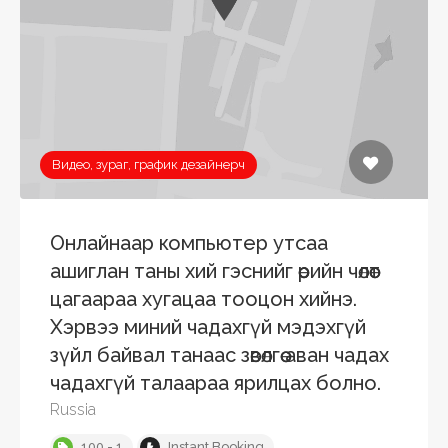
Видео, зураг, график дезайнерч
Онлайнаар компьютер утсаа
ашиглан таны хий гэснийг өөрийн чөлөөт
цагаараа хугацаа тооцон хийнэ.
Хэрвээ миний чадахгүй мэдэхгүй
зүйл байвал танаас зөвөлгөө аван чадах
чадахгүй талаараа ярилцах болно.
Russia
100 - 1
Instant Booking