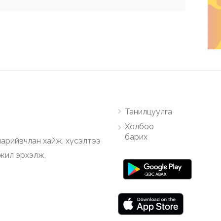
Танилцуулга
Холбоо
барих
арийвчлан хайж, хүсэлтээ
ажил эрхэлж,