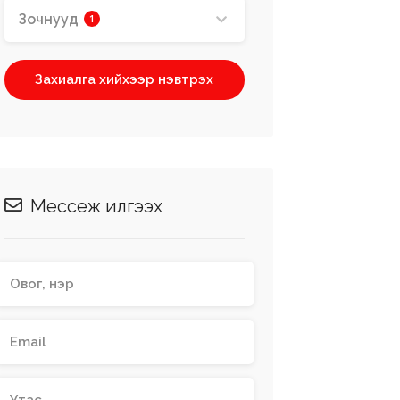
Зочнууд
1
Захиалга хийхээр нэвтрэх
Meссеж илгээх