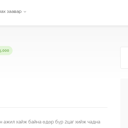
ах заавар
5,000
н ажил хайж байна өдөр бүр 2цаг хийж чадна