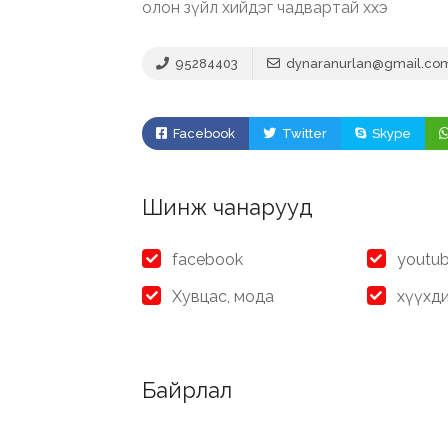
олон зүйл хийдэг чадвартай ххэ
95284403
dynaranurlan@gmail.co
Facebook
Twitter
Skype
Шинж чанарууд
facebook
youtu
Хувцас, мода
хүүхд
Байрлал