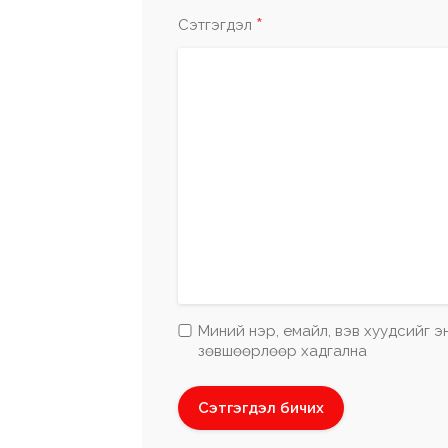
*
Сэтгэгдэл
Миний нэр, емайл, вэв хуудсийг 
зөвшөөрлөөр хадгална