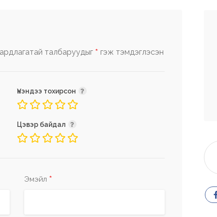
*
ардлагатай талбаруудыг
гэж тэмдэглэсэн
Үнэндээ тохирсон
Цэвэр байдал
*
Эмэйл