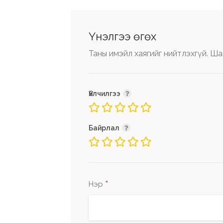
Үнэлгээ өгөх
Таны имэйл хаягийг нийтлэхгүй.
Ша
Үйлчилгээ
Байрлал
*
Нэр