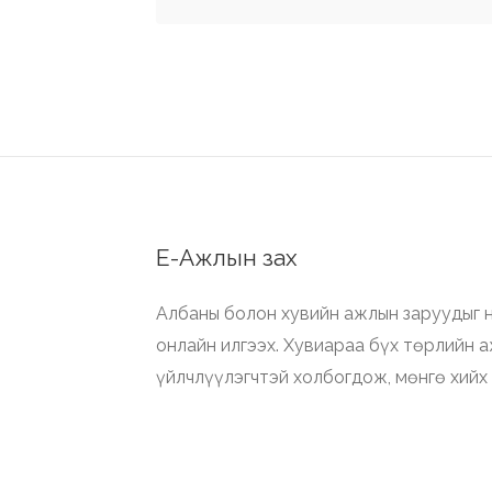
Е-Ажлын зах
Албаны болон хувийн ажлын заруудыг н
онлайн илгээх. Хувиараа бүх төрлийн 
үйлчлүүлэгчтэй холбогдож, мөнгө хийх