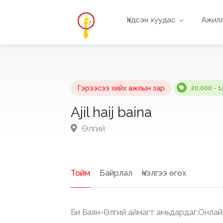
Үндсэн хуудас
Ажилл
Гэрээсээ хийх ажлын зар
20,000 - 1
Ajil haij baina
Өлгий
Тойм
Байрлал
Үнэлгээ өгөх
Би Баян-Өлгий аймагт амьдардаг.Онлай