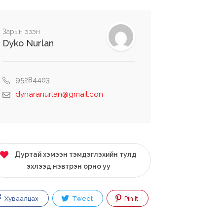
Зарын эзэн
Dyko Nurlan
95284403
dynaranurlan@gmail.con
Дуртай хэмээн тэмдэглэхийн тулд
эхлээд нэвтрэн орно уу
Хуваалцах
Tweet
Pin It