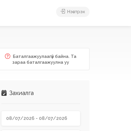
Нэвтрэх
Баталгаажуулаагүй байна. Та
зараа баталгаажуулна уу
Захиалга