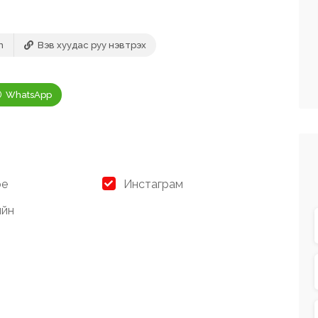
m
Вэв хуудас руу нэвтрэх
WhatsApp
be
Инстаграм
ийн