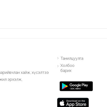
Танилцуулга
Холбоо
барих
арийвчлан хайж, хүсэлтээ
ажил эрхэлж,