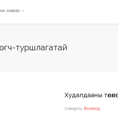
ах заавар
өгч-туршлагатай
Худалдааны төлөөл
Category:
Booking