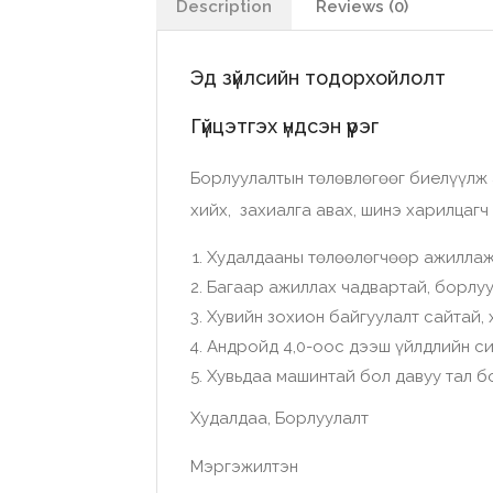
Description
Reviews (0)
Эд зүйлсийн тодорхойлолт
Гүйцэтгэх үндсэн үүрэг
Борлуулалтын төлөвлөгөөг биелүүлж 
хийх, захиалга авах, шинэ харилцаг
Худалдааны төлөөлөгчөөр ажиллаж
Багаар ажиллах чадвартай, борлу
Хувийн зохион байгуулалт сайтай,
Андройд 4,0-оос дээш үйлдлийн си
Хувьдаа машинтай бол давуу тал б
Худалдаа, Борлуулалт
Мэргэжилтэн