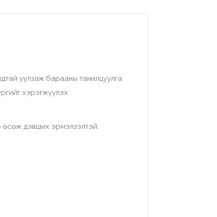
идтай уулзаж барааны танилцуулга
үргийг хэрэгжүүлэх
э өсөж дэвших эрмэлзэлтэй.