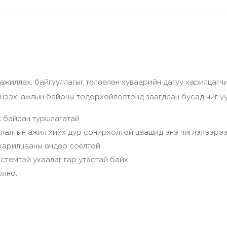
ажиллах, байгууллагыг төлөөлөн хуваарийн дагуу харилцагч
ч нээх, ажлын байрны тодорхойлолтонд заагдсан бусад чиг ү
 байсан туршлагатай
улалтын ажил хийх дур сонирхолтой цаашид энэ чиглэлээрэ
 харилцааны өндөр соёлтой
стемтэй ухаалаг гар утастай байх
олно.