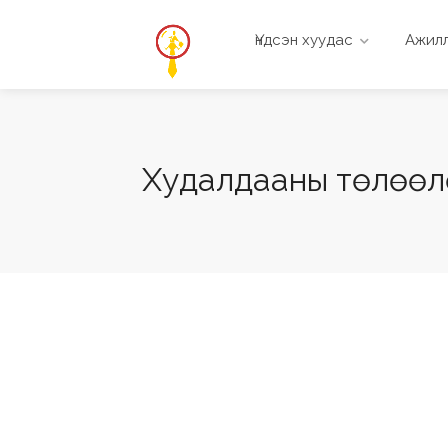
Үндсэн хуудас
Ажилл
Худалдааны төлөөл