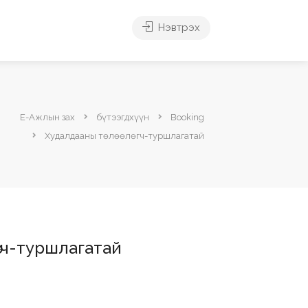
Нэвтрэх
Е-Ажлын зах
бүтээгдхүүн
Booking
Худалдааны төлөөлөгч-туршлагатай
өгч-туршлагатай