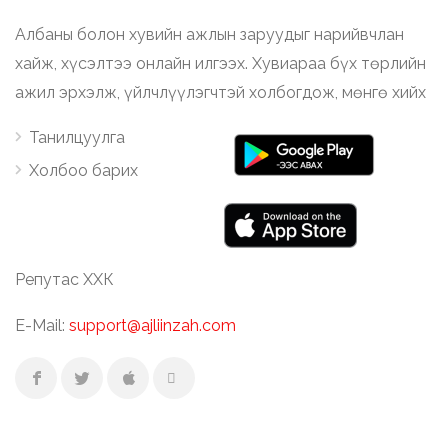
Албаны болон хувийн ажлын заруудыг нарийвчлан
хайж, хүсэлтээ онлайн илгээх. Хувиараа бүх төрлийн
ажил эрхэлж, үйлчлүүлэгчтэй холбогдож, мөнгө хийх
Танилцуулга
Холбоо барих
Репутас ХХК
E-Mail:
support@ajliinzah.com