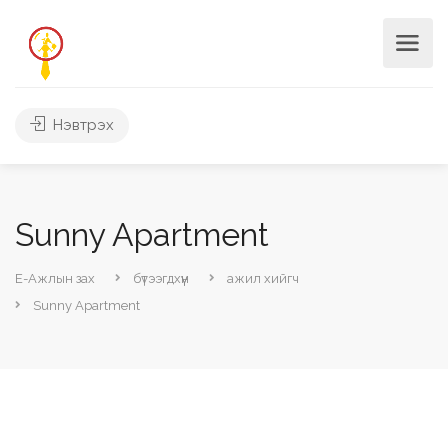
Нэвтрэх
Sunny Apartment
Е-Ажлын зах
бүтээгдхүүн
ажил хийгч
Sunny Apartment