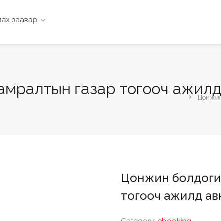
ах заавар
мралтын газар тогооч ажилд
Цонжин
Цонжин болдоги
тогооч ажилд ав