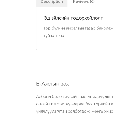
Description
Reviews (0)
Эд зүйлсийн тодорхойлолт
Гэр бүлийн амралтын газар байрлаж
гүйцэтгэнэ.
Е-Ажлын зах
Албаны болон хувийн ажлын заруудыг н
онлайн илгээх. Хувиараа бүх төрлийн 
үйлчлүүлэгчтэй холбогдож, мөнгө хийх