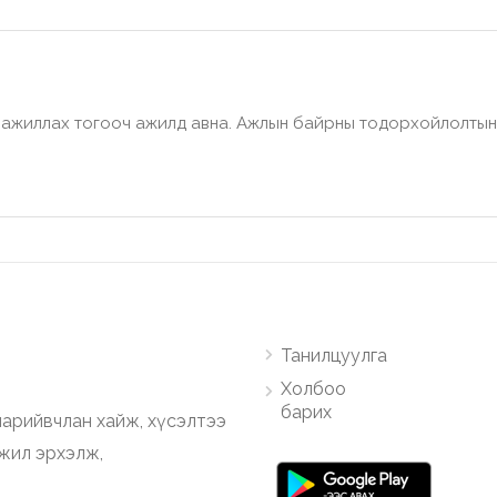
 ажиллах тогооч ажилд авна. Ажлын байрны тодорхойлолтын 
Танилцуулга
Холбоо
барих
арийвчлан хайж, хүсэлтээ
ажил эрхэлж,