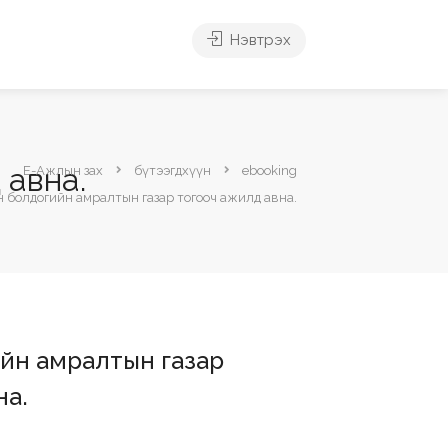
Нэвтрэх
 авна.
Е-Ажлын зах
бүтээгдхүүн
ebooking
 болдогийн амралтын газар тогооч ажилд авна.
йн амралтын газар
на.