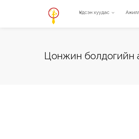
Үндсэн хуудас
Ажилл
Цонжин болдогийн а