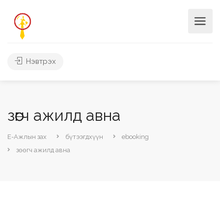
Нэвтрэх
зөөгч ажилд авна
Е-Ажлын зах
бүтээгдхүүн
ebooking
зөөгч ажилд авна