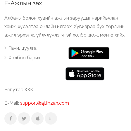
Е-Ажлын зах
Албаны болон хувийн ажлын заруудыг нарийвчлан
хайж, хүсэлтээ онлайн илгээх. Хувиараа бүх төрлийн
ажил эрхэлж, үйлчлүүлэгчтэй холбогдож, мөнгө хийх
Танилцуулга
Холбоо барих
Репутас ХХК
E-Mail:
support@ajliinzah.com