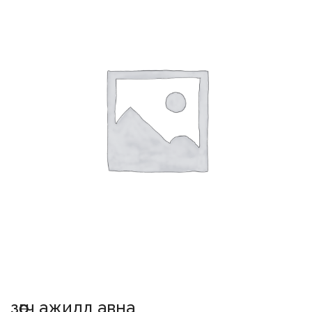
зөөгч ажилд авна