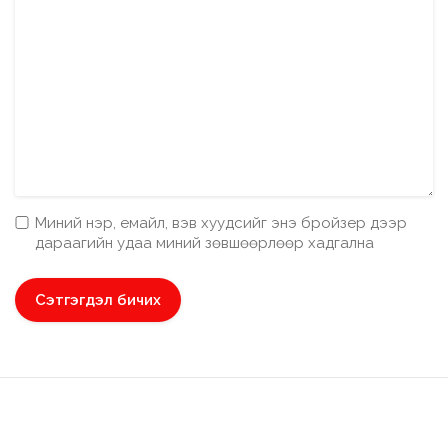
Миний нэр, емайл, вэв хуудсийг энэ бройзер дээр
дараагийн удаа миний зөвшөөрлөөр хадгална