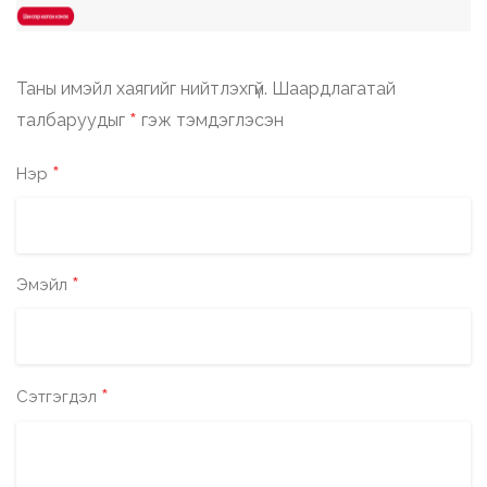
Таны имэйл хаягийг нийтлэхгүй.
Шаардлагатай
*
талбаруудыг
гэж тэмдэглэсэн
*
Нэр
*
Эмэйл
*
Сэтгэгдэл