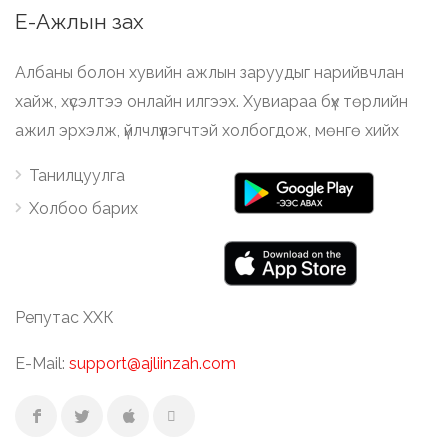
Е-Ажлын зах
Албаны болон хувийн ажлын заруудыг нарийвчлан
хайж, хүсэлтээ онлайн илгээх. Хувиараа бүх төрлийн
ажил эрхэлж, үйлчлүүлэгчтэй холбогдож, мөнгө хийх
Танилцуулга
Холбоо барих
Репутас ХХК
E-Mail:
support@ajliinzah.com