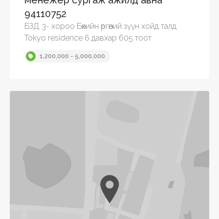
менежер сургаж ажилд авна
94110752
БЗД 3- хороо Бөхийн өргөөний зүүн хойд талд
Tokyo residence 6 давхар 605 тоот
1,200,000 - 5,000,000