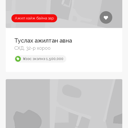
Ажил хайж байна зар
Туслах ажилтан авна
СХД, 32-р хороо
Үнээс эхэлнэ 1,500,000