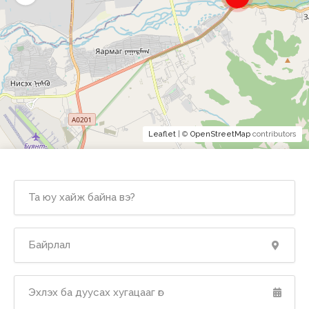
Leaflet
| ©
OpenStreetMap
contributors