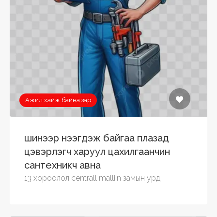
Ажил хайж байна зар
шинээр нээгдэж байгаа плазад
цэвэрлэгч харуул цахилгаанчин
сантехникч авна
13 хороолол centrall malliin замын урд