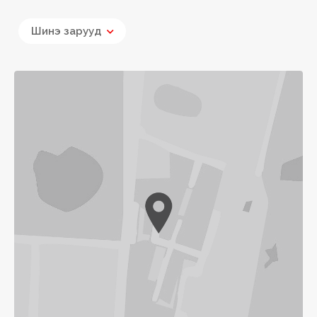
Шинэ зарууд