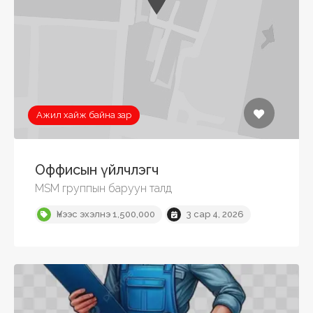
Ажил хайж байна зар
Оффисын үйлчлэгч
MSM группын баруун талд
Үнээс эхэлнэ 1,500,000
3 сар 4, 2026