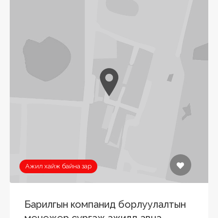
Ажил хайж байна зар
Барилгын компанид борлуулалтын