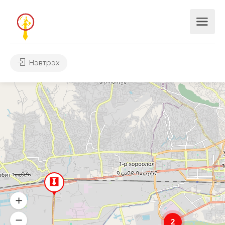
Нэвтрэх
2