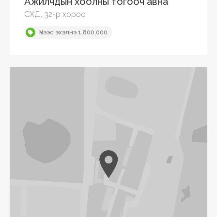
Ажилчдын хоолны тогооч авна
СХД, 32-р хороо
Үнээс эхэлнэ 1,800,000