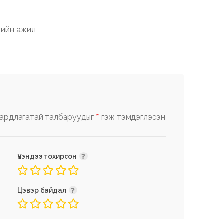
гийн ажил
*
ардлагатай талбаруудыг
гэж тэмдэглэсэн
Үнэндээ тохирсон
Цэвэр байдал