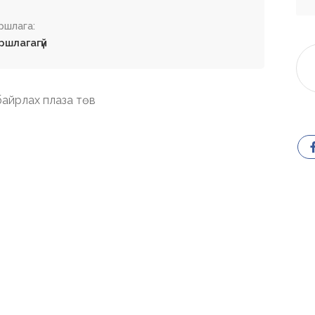
ршлага:
ршлагагүй
айрлах плаза төв