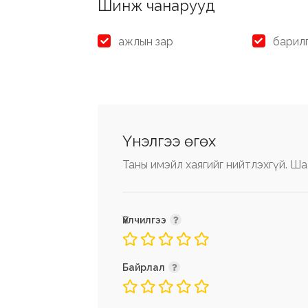
Шинж чанарууд
ажлын зар
барил
Үнэлгээ өгөх
Таны имэйл хаягийг нийтлэхгүй.
Ша
Үйлчилгээ
Байрлал