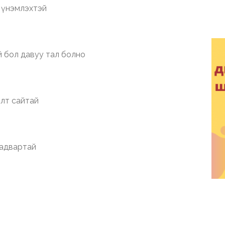
 үнэмлэхтэй
 бол давуу тал болно
алт сайтай
чадвартай