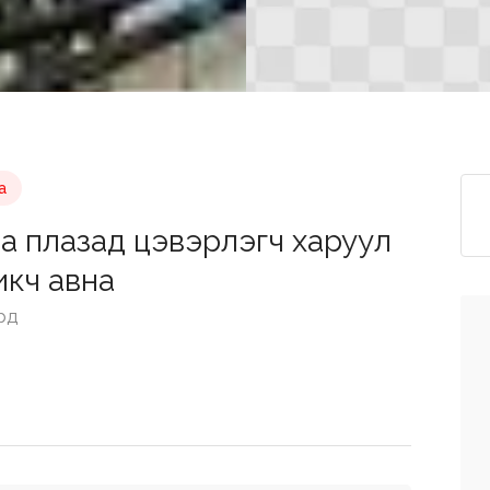
а
а плазад цэвэрлэгч харуул
икч авна
рд