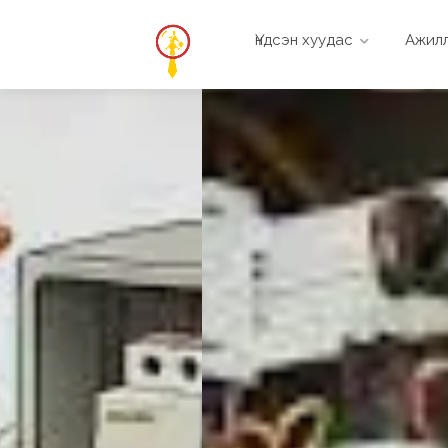
Үндсэн хуудас
Ажилл