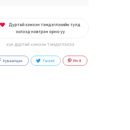
Дуртай хэмээн тэмдэглэхийн тулд
эхлээд нэвтрэн орно уу
хүн дуртай хэмээн тэмдэглэлээ
Хуваалцах
Tweet
Pin It