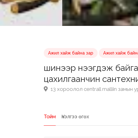
Ажил хайж байна зар
Ажил хайж байн
шинээр нээгдэж байга
цахилгаанчин сантехн
13 хороолол centrall malliin замын у
Тойм
Үнэлгээ өгөх