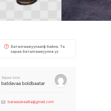
Баталгаажуулаагүй байна. Та
зараа баталгаажуулна уу
Зарын эзэн
batdavaa boldbaatar
baraasaraa84@gmail.com