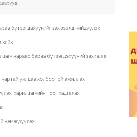
дварууд:
раа бүтээгдахүүнийг зах зээлд нийцүүлэх
 хийх
агч нараас бараа бүтээгдэхүүний захиалга
 нартай уялдаа холбоотой ажиллах
лэх, харилцагчийн тоог хадгалах
ах
й нэмэгдүүлэх