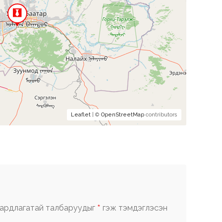
Leaflet
| ©
OpenStreetMap
contributors
*
ардлагатай талбаруудыг
гэж тэмдэглэсэн