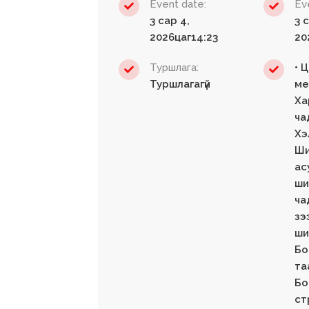
Event date:
Ev
3 сар 4,
3 
2026цаг14:23
20
Туршлага:
• 
Туршлагагүй
ме
Ха
ча
Хэ
Ши
ас
ши
ча
зэ
ши
Бо
та
Бо
ст