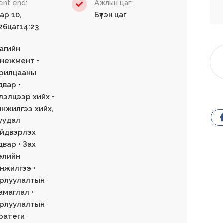
ent end:
Ажлын цаг:
сар 10,
Бүтэн цаг
26цаг14:23
Цагийн
нежмент •
рилцааны
двар •
лэлцээр хийх •
нжилгээ хийх,
уудал
йдвэрлэх
двар • Зах
элийн
нжилгээ •
рлуулалтын
амаглал •
рлуулалтын
ратеги