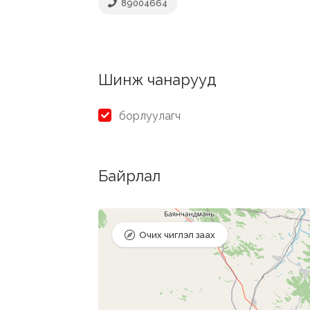
89004664
Шинж чанарууд
борлуулагч
Байрлал
Очих чиглэл заах