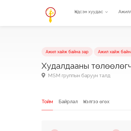
Үндсэн хуудас
Ажилл
Ажил хайж байна зар
Ажил хайж байн
Худалдааны төлөөлөг
MSM группын баруун талд
Тойм
Байрлал
Үнэлгээ өгөх