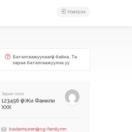
Нэвтрэх
Баталгаажуулаагүй байна. Та
зараа баталгаажуулна уу
Зарын эзэн
123456 Өү Жи Фамили
ХХК
badamsuren@og-family.mn