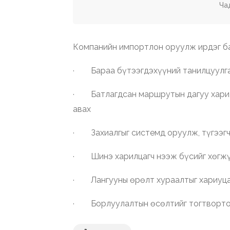
Ча
Компанийн импортлон оруулж ирдэг ба
· Бараа бүтээгдэхүүний танилцуулга
· Батлагдсан маршрутын дагуу харилц
авах
· Захиалгыг системд оруулж, түгээгч
· Шинэ харилцагч нээж бүсийг хөгжүү
· Лангууны өрөлт хураалтыг хариуц
· Борлуулалтын өсөлтийг тогтворто