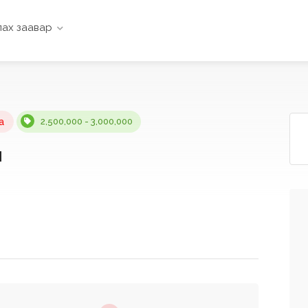
ах заавар
а
2,500,000 - 3,000,000
ч