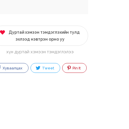
Дуртай хэмээн тэмдэглэхийн тулд
эхлээд нэвтрэн орно уу
хүн дуртай хэмээн тэмдэглэлээ
Хуваалцах
Tweet
Pin It