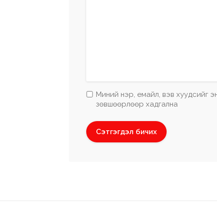
Миний нэр, емайл, вэв хуудсийг 
зөвшөөрлөөр хадгална