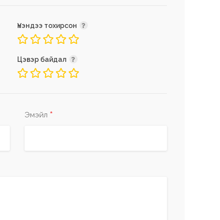
Үнэндээ тохирсон
Цэвэр байдал
*
Эмэйл