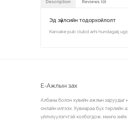
Description
Reviews (0)
Эд зүйлсийн тодорхойлолт
Karoake pub clubd arhi hundagalj ugdu
Е-Ажлын зах
Албаны болон хувийн ажлын заруудыг н
онлайн илгээх. Хувиараа бүх төрлийн 
үйлчлүүлэгчтэй холбогдож, мөнгө хийх