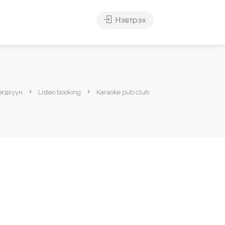
Нэвтрэх
эгдхүүн
Listeo booking
Karaoke pub club