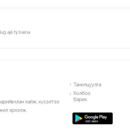
g ajil hj baina
Танилцуулга
Холбоо
барих
арийвчлан хайж, хүсэлтээ
ажил эрхэлж,