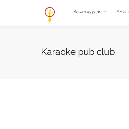
Үндсэн хуудас
Ажилл
Karaoke pub club