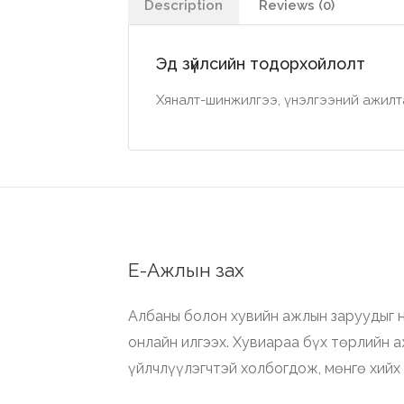
Description
Reviews (0)
Эд зүйлсийн тодорхойлолт
Хяналт-шинжилгээ, үнэлгээний ажилт
Е-Ажлын зах
Албаны болон хувийн ажлын заруудыг н
онлайн илгээх. Хувиараа бүх төрлийн 
үйлчлүүлэгчтэй холбогдож, мөнгө хийх