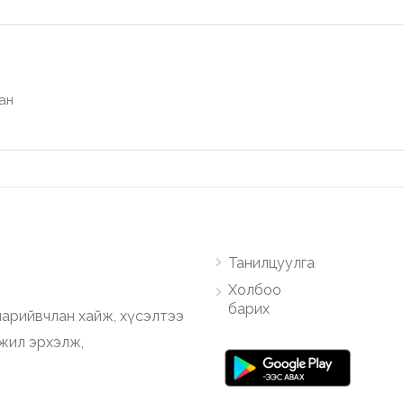
ан
Танилцуулга
Холбоо
барих
арийвчлан хайж, хүсэлтээ
ажил эрхэлж,