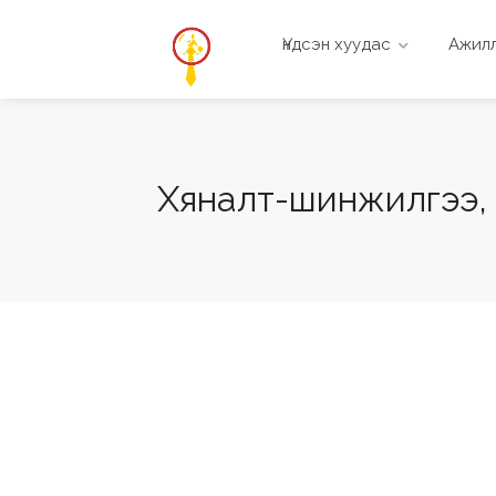
Үндсэн хуудас
Ажилл
Хяналт-шинжилгээ,