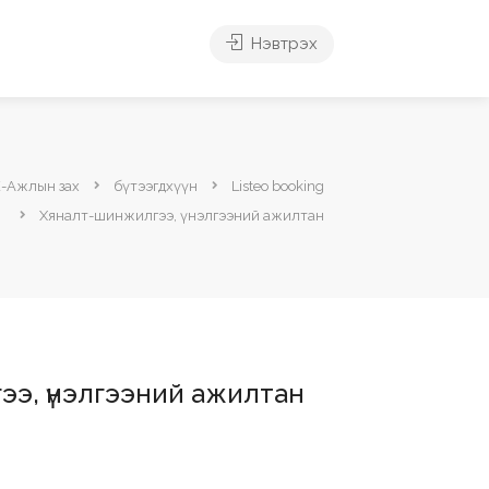
Нэвтрэх
Е-Ажлын зах
бүтээгдхүүн
Listeo booking
Хяналт-шинжилгээ, үнэлгээний ажилтан
э, үнэлгээний ажилтан