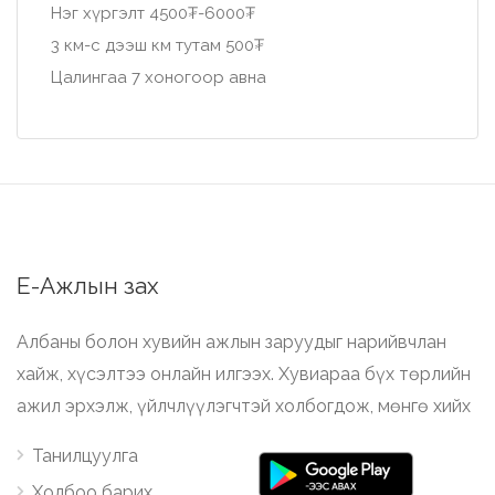
Нэг хүргэлт 4500₮-6000₮
3 км-с дээш км тутам 500₮
Цалингаа 7 хоногоор авна
Е-Ажлын зах
Албаны болон хувийн ажлын заруудыг нарийвчлан
хайж, хүсэлтээ онлайн илгээх. Хувиараа бүх төрлийн
ажил эрхэлж, үйлчлүүлэгчтэй холбогдож, мөнгө хийх
Танилцуулга
Холбоо барих