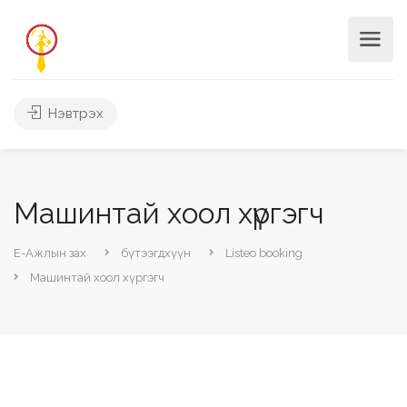
Нэвтрэх
Машинтай хоол хүргэгч
Е-Ажлын зах
бүтээгдхүүн
Listeo booking
Машинтай хоол хүргэгч