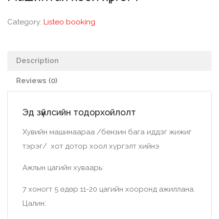
Category:
Listeo booking
Description
Reviews (0)
Эд зүйлсийн тодорхойлолт
Хувийн машинаараа /бензин бага иддэг жижиг
тэрэг/ хот дотор хоол хүргэлт хийнэ
Ажлын цагийн хуваарь:
7 хоногт 5 өдөр 11-20 цагийн хооронд ажиллана.
Цалин: