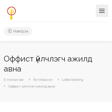
Нэвтрэх
Оффист үйлчлэгч ажилд
авна
Е-Ажлын зах
бүтээгдхүүн
Listeo booking
Оффист үйлчлэгч ажилд авна