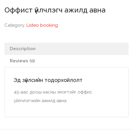
Оффист үйлчлэгч ажилд авна
Category:
Listeo booking
Description
Reviews (0)
Эд зүйлсийн тодорхойлолт
45-аас доош насны эмэгтэйг оффис
үйлчлэгчийн ажилд авна