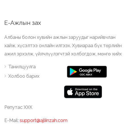
Е-Ажлын зах
Албаны болон хувийн ажлын заруудыг нарийвчлан
хайж, хүсэлтээ онлайн илгээх. Хувиараа бүх төрлийн
ажил эрхэлж, үйлчлүүлэгчтэй холбогдож, мөнгө хийх
Танилцуулга
Холбоо барих
Репутас ХХК
E-Mail:
support@ajliinzah.com