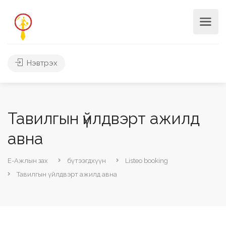
Нэвтрэх
Тавилгын үйлдвэрт ажилд
авна
Е-Ажлын зах
бүтээгдхүүн
Listeo booking
Тавилгын үйлдвэрт ажилд авна