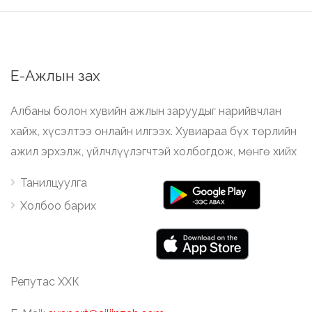
Е-Ажлын зах
Албаны болон хувийн ажлын заруудыг нарийвчлан
хайж, хүсэлтээ онлайн илгээх. Хувиараа бүх төрлийн
ажил эрхэлж, үйлчлүүлэгчтэй холбогдож, мөнгө хийх
Танилцуулга
Холбоо барих
Репутас ХХК