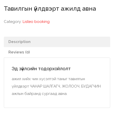
Тавилгын үйлдвэрт ажилд авна
Category:
Listeo booking
Description
Reviews (0)
Эд зүйлсийн тодорхойлолт
ажил хийх чин хүсэлтэй таныг тавилгын
үйлдвэрт ЧАНАР ШАЛГАГЧ, ЖОЛООЧ, БУДАГЧИН
ажлын байранд сургаад авна.