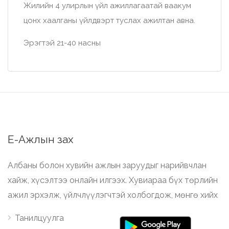
Жилийн 4 улирлын үйл ажиллагаатай ваакум
цонх хаалганы үйлдвэрт туслах ажилтан авна.
Эрэгтэй 21-40 насны
Е-Ажлын зах
Албаны болон хувийн ажлын заруудыг нарийвчлан
хайж, хүсэлтээ онлайн илгээх. Хувиараа бүх төрлийн
ажил эрхэлж, үйлчлүүлэгчтэй холбогдож, мөнгө хийх
Танилцуулга