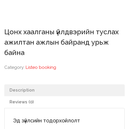
Цонх хаалганы үйлдвэрийн туслах
ажилтан ажлын байранд урьж
байна
Category:
Listeo booking
Description
Reviews (0)
Эд зүйлсийн тодорхойлолт