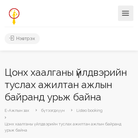
Нэвтрэх
Цонх хаалганы үйлдвэрийн
туслах ажилтан ажлын
байранд урьж байна
Е-Ажлын зах
бүтээгдхүүн
Listeo booking
Цонх хаалганы үйлдвэрийн туслах ажилтан ажлын байранд
урьж байна