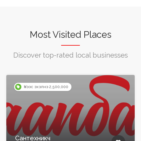
Most Visited Places
Discover top-rated local businesses
Үнээс эхэлнэ 2,500,000
Сантехникч