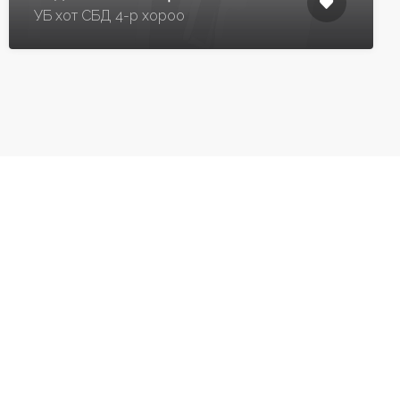
УБ хот СБД 4-р хороо