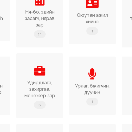
Ня-бо, эдийн
Оюутан ажил
ch
засагч, нярав
хийнэ
зар
1
11
Удирдлага,
эн
Урлаг, бүжигчин,
захиргаа,
р
дуучин
менежер зар
1
6