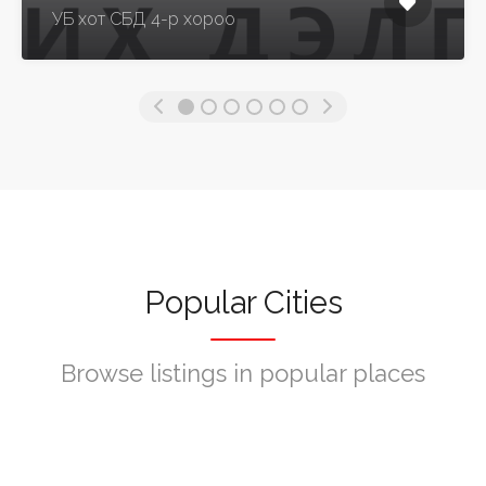
УБ хот СБД 4-р хороо
Popular Cities
Browse listings in popular places