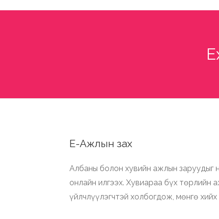
E
Е-Ажлын зах
Албаны болон хувийн ажлын заруудыг н
онлайн илгээх. Хувиараа бүх төрлийн 
үйлчлүүлэгчтэй холбогдож, мөнгө хийх