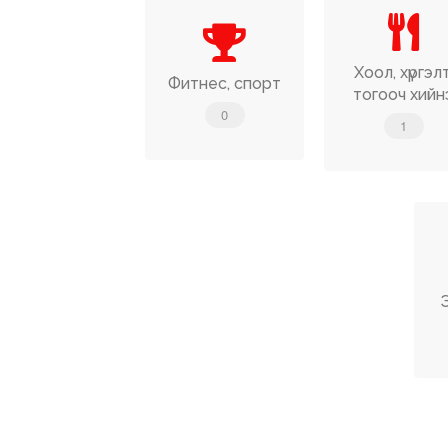
Хоол, хүргэлт
Фитнес, спорт
тогооч хийн
0
1