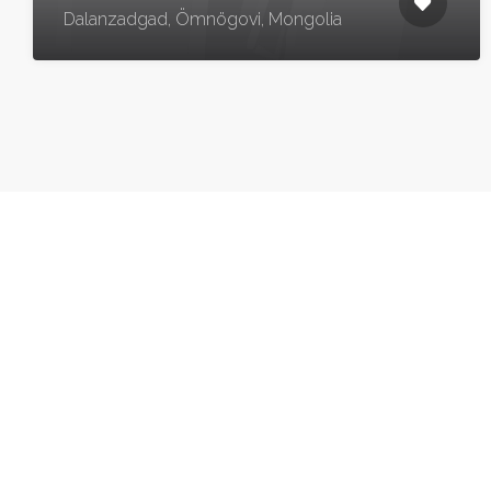
Dalanzadgad, Ömnögovi, Mongolia