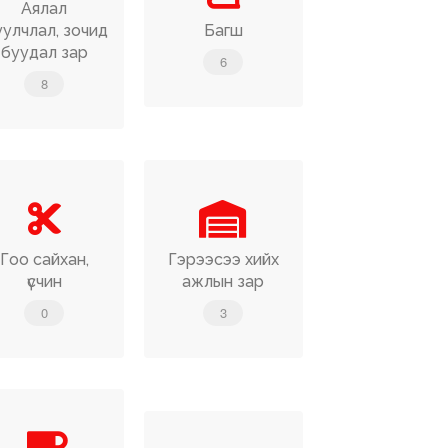
Аялал
улчлал, зочид
Багш
буудал зар
6
8
Гоо сайхан,
Гэрээсээ хийх
үсчин
ажлын зар
0
3