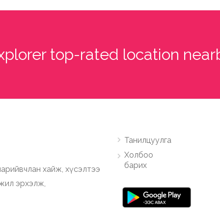
xplorer top-rated location near
Танилцуулга
Холбоо
барих
арийвчлан хайж, хүсэлтээ
ажил эрхэлж,