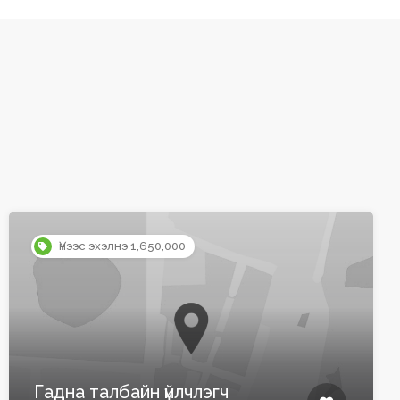
Үнээс эхэлнэ 1,650,000
Гадна талбайн үйлчлэгч