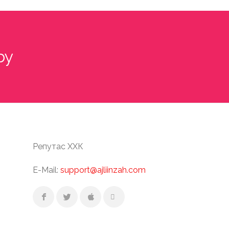
by
Репутас ХХК
E-Mail:
support@ajliinzah.com