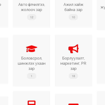
р
Авто үйлчилгээ,
Ажил хайж
жу
жолооч зар
байна зар
12
10
Боловсрол,
Борлуулалт,
шинжлэх ухаан
маркетинг, PR
зар
зар
1
18