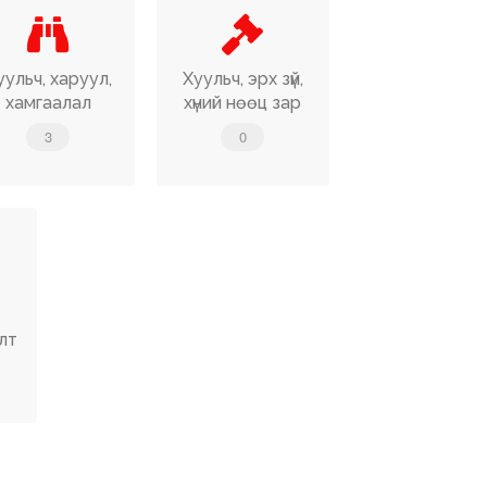
уульч, харуул,
Хуульч, эрх зүй,
хамгаалал
хүний нөөц зар
3
0
алт