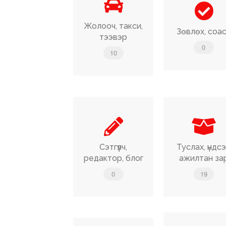
Жолооч, такси,
Зөвлөх, coa
тээвэр
0
10
Сэтгүүлч,
Туслах, үндс
редактор, блог
ажилтан за
0
19