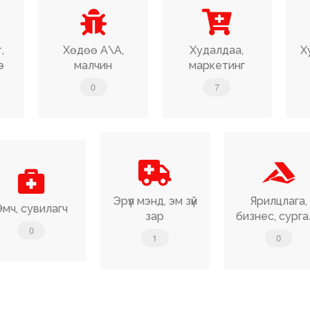
,
Хөдөө А\А,
Худалдаа,
Х
э
малчин
маркетинг
0
7
Эрүүл мэнд, эм зүй
Ярилцлага,
Эмч, сувилагч
зар
бизнес, сург
0
1
0