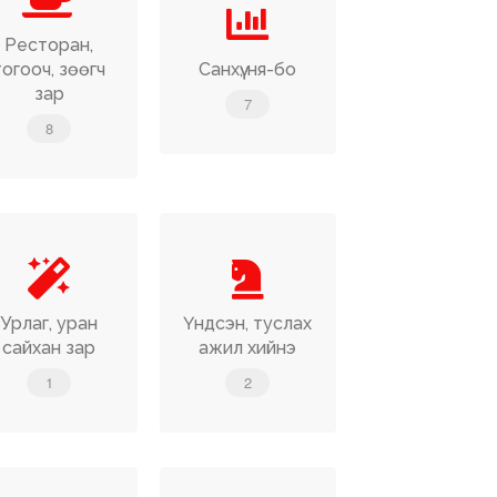
Ресторан,
тогооч, зөөгч
Санхүү, ня-бо
зар
7
8
Урлаг, уран
Үндсэн, туслах
сайхан зар
ажил хийнэ
1
2