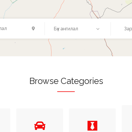
Бүх ангилал
Зар
Browse Categories