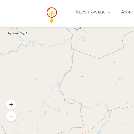
Үндсэн хуудас
Ажилл