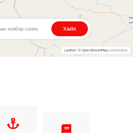
Хайх
ын хэлбэр сонго
Leaflet
| ©
OpenStreetMap
contributors